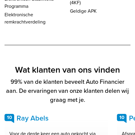
(4KF)
Programma
Geldige APK
Elektronische
remkrachtverdeling
Wat klanten van ons vinden
99% van de klanten beveelt Auto Financier
aan. De ervaringen van onze klanten delen wij
graag met je.
Ray Abels
P
10
10
Voor de derde keer een auto gekocht via
Afspra