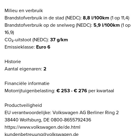
Milieu en verbruik
Brandstofverbruik in de stad (NEDC):
8,8 l/100km
(1 op 11,4)
Brandstofverbruik op de snelweg (NEDC):
5,9 l/100km
(1 op
16,9)
CO₂-uitstoot (NEDC):
37 g/km
Emissieklasse:
Euro 6
Historie
Aantal eigenaren:
2
Financiële informatie
Motorrijtuigenbelasting:
€ 253 - € 276
per kwartaal
Productveiligheid
EU verantwoordelijke: Volkswagen AG Berliner Ring 2
38440 Wolfsburg, DE 0800-8655792436
https://www.volkswagen.de/de.html
kundenbetreuung@volkswagen.de