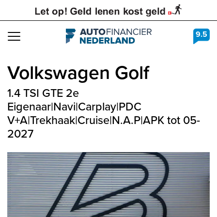
9.5
Navigation
Volkswagen
Golf
1.4 TSI GTE 2e
Eigenaar|Navi|Carplay|PDC
V+A|Trekhaak|Cruise|N.A.P|APK tot 05-
2027