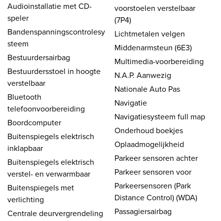
Audioinstallatie met CD-
voorstoelen verstelbaar
speler
(7P4)
Bandenspanningscontrolesy
Lichtmetalen velgen
steem
Middenarmsteun (6E3)
Bestuurdersairbag
Multimedia-voorbereiding
Bestuurdersstoel in hoogte
N.A.P. Aanwezig
verstelbaar
Nationale Auto Pas
Bluetooth
Navigatie
telefoonvoorbereiding
Navigatiesysteem full map
Boordcomputer
Onderhoud boekjes
Buitenspiegels elektrisch
Oplaadmogelijkheid
inklapbaar
Parkeer sensoren achter
Buitenspiegels elektrisch
Parkeer sensoren voor
verstel- en verwarmbaar
Parkeersensoren (Park
Buitenspiegels met
Distance Control) (WDA)
verlichting
Passagiersairbag
Centrale deurvergrendeling