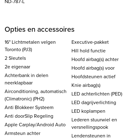
ND-787-L
Opties en accessoires
16" Lichtmetalen velgen
Executive-pakket
Toronto (PJ3)
Hill hold functie
2 Sleutels
Hoofd airbag(s) achter
2e eigenaar
Hoofd airbag(s) voor
Achterbank in delen
Hoofdsteunen actief
neerklapbaar
Knie airbag(s)
Airconditioning, automatisch
LED achterlichten (PED)
(Climatronic) (PH2)
LED dagrijverlichting
Anti Blokkeer Systeem
LED koplampen
Anti doorSlip Regeling
Lederen stuurwiel en
Apple Carplay/Android Auto
versnellingspook
Armsteun achter
Lendensteunen in