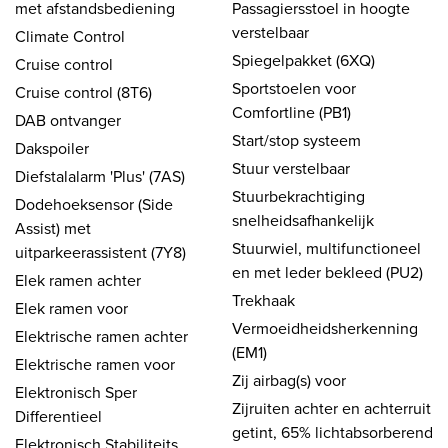
met afstandsbediening
Passagiersstoel in hoogte
verstelbaar
Climate Control
Spiegelpakket (6XQ)
Cruise control
Sportstoelen voor
Cruise control (8T6)
Comfortline (PB1)
DAB ontvanger
Start/stop systeem
Dakspoiler
Stuur verstelbaar
Diefstalalarm 'Plus' (7AS)
Stuurbekrachtiging
Dodehoeksensor (Side
snelheidsafhankelijk
Assist) met
Stuurwiel, multifunctioneel
uitparkeerassistent (7Y8)
en met leder bekleed (PU2)
Elek ramen achter
Trekhaak
Elek ramen voor
Vermoeidheidsherkenning
Elektrische ramen achter
(EM1)
Elektrische ramen voor
Zij airbag(s) voor
Elektronisch Sper
Zijruiten achter en achterruit
Differentieel
getint, 65% lichtabsorberend
Elektronisch Stabiliteits