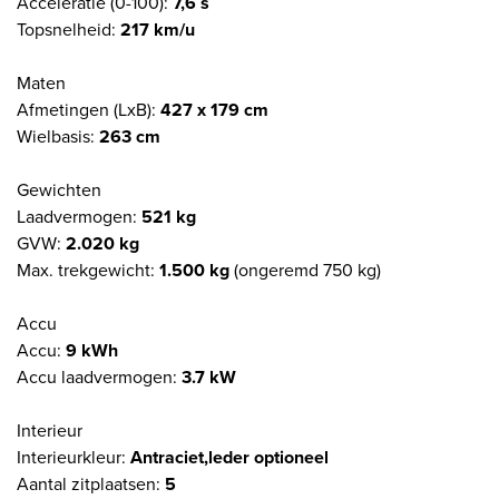
Acceleratie (0-100):
7,6 s
Topsnelheid:
217 km/u
Maten
Afmetingen (LxB):
427 x 179 cm
Wielbasis:
263 cm
Gewichten
Laadvermogen:
521 kg
GVW:
2.020 kg
Max. trekgewicht:
1.500 kg
(ongeremd 750 kg)
Accu
Accu:
9 kWh
Accu laadvermogen:
3.7 kW
Interieur
Interieurkleur:
Antraciet,leder optioneel
Aantal zitplaatsen:
5