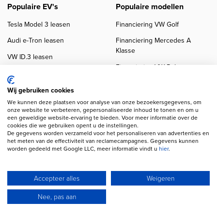
Populaire EV's
Populaire modellen
Tesla Model 3 leasen
Financiering VW Golf
Audi e-Tron leasen
Financiering Mercedes A
Klasse
VW ID.3 leasen
Financiering VW Polo
Tesla Model Y leasen
Financiering BMW 3-Serie
VW ID.4 leasen
Wij gebruiken cookies
Financiering Audi A3
We kunnen deze plaatsen voor analyse van onze bezoekersgegevens, om
onze website te verbeteren, gepersonaliseerde inhoud te tonen en om u
een geweldige website-ervaring te bieden. Voor meer informatie over de
cookies die we gebruiken opent u de instellingen.
De gegevens worden verzameld voor het personaliseren van advertenties en
het meten van de effectiviteit van reclamecampagnes. Gegevens kunnen
worden gedeeld met Google LLC, meer informatie vindt u
hier
.
Copyright navigation
Privacy verklaring
Cookieverklaring
Disclaimer
Accepteer alles
Weigeren
Klanten beoordelingen
Autobedrijven
Wij gebruiken AI voor afbeeldingen en teksten
Nee, pas aan
© 2026 Autofinancier
Powered by 1FS.nl