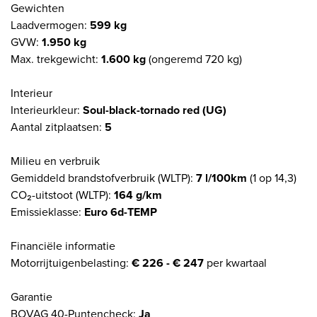
Gewichten
Laadvermogen:
599 kg
GVW:
1.950 kg
Max. trekgewicht:
1.600 kg
(ongeremd 720 kg)
Interieur
Interieurkleur:
Soul-black-tornado red (UG)
Aantal zitplaatsen:
5
Milieu en verbruik
Gemiddeld brandstofverbruik (WLTP):
7 l/100km
(1 op 14,3)
CO₂-uitstoot (WLTP):
164 g/km
Emissieklasse:
Euro 6d-TEMP
Financiële informatie
Motorrijtuigenbelasting:
€ 226 - € 247
per kwartaal
Garantie
BOVAG 40-Puntencheck:
Ja