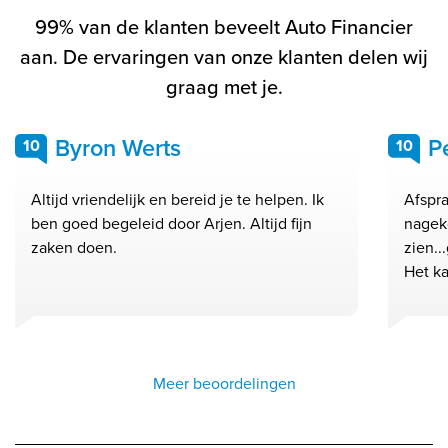
99% van de klanten beveelt Auto Financier
aan. De ervaringen van onze klanten delen wij
graag met je.
Byron Werts
P
10
10
Altijd vriendelijk en bereid je te helpen. Ik
Afspra
ben goed begeleid door Arjen. Altijd fijn
nagek
zaken doen.
zien..
Het ka
Meer beoordelingen