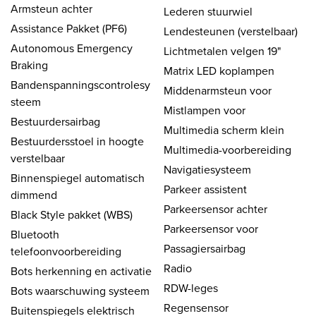
Armsteun achter
Lederen stuurwiel
Assistance Pakket (PF6)
Lendesteunen (verstelbaar)
Autonomous Emergency
Lichtmetalen velgen 19"
Braking
Matrix LED koplampen
Bandenspanningscontrolesy
Middenarmsteun voor
steem
Mistlampen voor
Bestuurdersairbag
Multimedia scherm klein
Bestuurdersstoel in hoogte
Multimedia-voorbereiding
verstelbaar
Navigatiesysteem
Binnenspiegel automatisch
Parkeer assistent
dimmend
Parkeersensor achter
Black Style pakket (WBS)
Parkeersensor voor
Bluetooth
Passagiersairbag
telefoonvoorbereiding
Radio
Bots herkenning en activatie
RDW-leges
Bots waarschuwing systeem
Regensensor
Buitenspiegels elektrisch