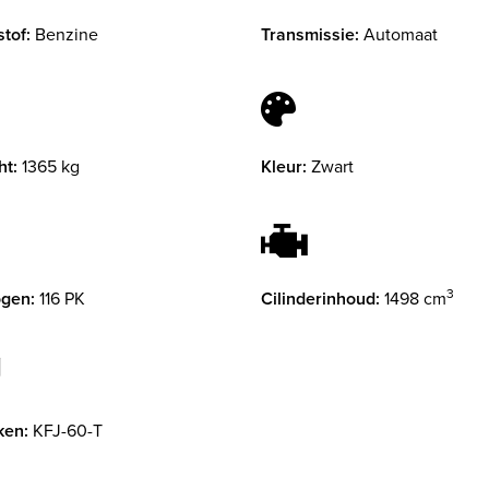
tof:
Benzine
Transmissie:
Automaat
ht:
1365 kg
Kleur:
Zwart
3
gen:
116 PK
Cilinderinhoud:
1498 cm
ken:
KFJ-60-T