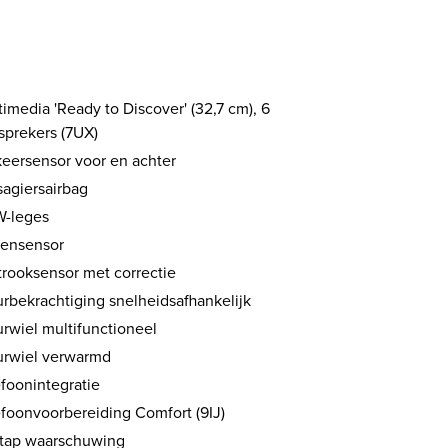
imedia 'Ready to Discover' (32,7 cm), 6
sprekers (7UX)
keersensor voor en achter
sagiersairbag
-leges
ensensor
trooksensor met correctie
urbekrachtiging snelheidsafhankelijk
urwiel multifunctioneel
urwiel verwarmd
efoonintegratie
efoonvoorbereiding Comfort (9IJ)
stap waarschuwing