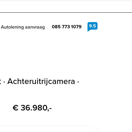
9.5
085 773 1079
Autolening aanvraag
 · Achteruitrijcamera ·
€ 36.980,-