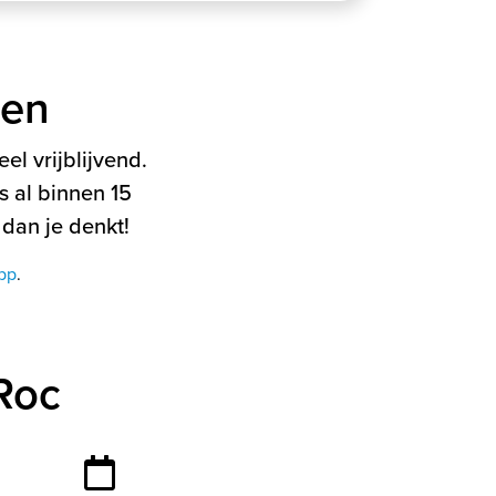
ten
el vrijblijvend.
 al binnen 15
 dan je denkt!
pp
.
Roc