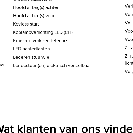
Ver
Hoofd airbag(s) achter
Ver
Hoofd airbag(s) voor
Vol
Keyless start
Voo
Koplampverlichting LED (8IT)
Voo
Kruisend verkeer detectie
Zij 
LED achterlichten
Zijr
Lederen stuurwiel
lic
aar
Lendesteun(en) elektrisch verstelbaar
Velg
at klanten van ons vind