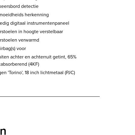
keersbord detectie
moeidheids herkenning
ledig digitaal instrumentenpaneel
rstoelen in hoogte verstelbaar
rstoelen verwarmd
airbag(s) voor
uiten achter en achterruit getint, 65%
htabsorberend (4KF)
en 'Torino', 18 inch lichtmetaal (PJC)
en