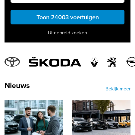
Toon 24003 voertuigen
Uitgebreid zoeken
labels.popular_makes
Nieuws
Bekijk meer