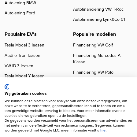
Autolening BMW
Autofinanciering VW T-Roc
Autolening Ford
Autofinaniering Lynk&Co 01
Populaire EV's
Populaire modellen
Tesla Model 3 leasen
Financiering VW Golf
Audi e-Tron leasen
Financiering Mercedes A
Klasse
VW ID.3 leasen
Financiering VW Polo
Tesla Model Y leasen
Financiering BMW 3-Serie
VW ID.4 leasen
Financiering Audi A3
Wij gebruiken cookies
We kunnen deze plaatsen voor analyse van onze bezoekersgegevens, om
onze website te verbeteren, gepersonaliseerde inhoud te tonen en om u
een geweldige website-ervaring te bieden. Voor meer informatie over de
cookies die we gebruiken opent u de instellingen.
De gegevens worden verzameld voor het personaliseren van advertenties en
het meten van de effectiviteit van reclamecampagnes. Gegevens kunnen
worden gedeeld met Google LLC, meer informatie vindt u
hier
.
Copyright navigation
Privacy verklaring
Cookieverklaring
Disclaimer