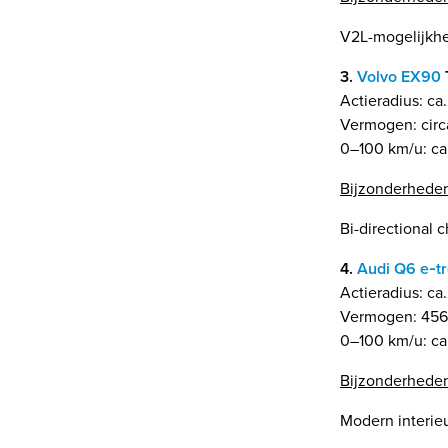
V2L-mogelijkhei
3.
Volvo EX90
Actieradius: ca
Vermogen: circa
0–100 km/u: ca.
Bijzonderhede
Bi-directional 
4.
Audi Q6 e‑t
Actieradius: ca
Vermogen: 456 
0–100 km/u: ca
Bijzonderhede
Modern interie