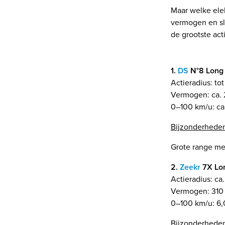
Maar welke elek
vermogen en sl
de grootste act
1.
DS
N°8 Long 
Actieradius: to
Vermogen: ca. 
0–100 km/u: ca.
Bijzonderhede
Grote range met
2.
Zeekr
7X Lo
Actieradius: ca
Vermogen: 310 
0–100 km/u: 6,0
Bijzonderhede