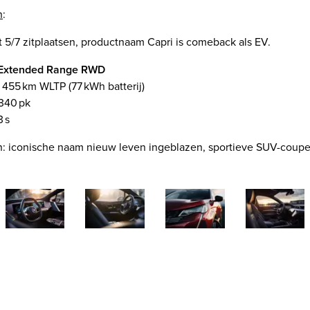
n
:
5/7 zitplaatsen, productnaam Capri is comeback als EV.
Extended Range RWD
. 455 km WLTP (77 kWh batterij)
340 pk
 s
: iconische naam nieuw leven ingeblazen, sportieve SUV-coupet