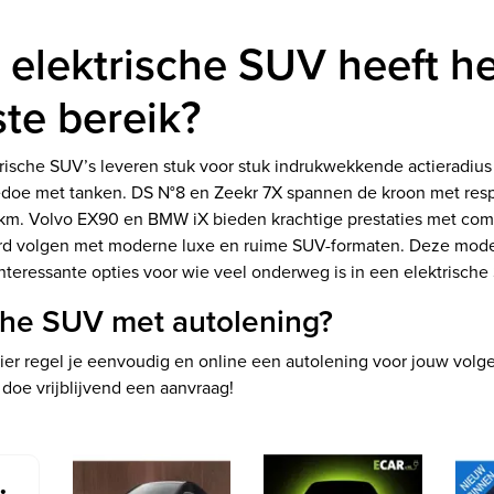
 elektrische SUV heeft he
ste bereik?
rische SUV’s leveren stuk voor stuk indrukwekkende actieradius
edoe met tanken. DS N°8 en Zeekr 7X spannen de kroon met respe
km. Volvo EX90 en BMW iX bieden krachtige prestaties met comf
rd volgen met moderne luxe en ruime SUV-formaten. Deze mod
interessante opties voor wie veel onderweg is in een elektrische
che SUV met autolening?
ier regel je eenvoudig en online een autolening voor jouw volg
 doe vrijblijvend een aanvraag!