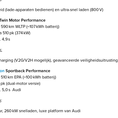
d (lade-apparaten bedienen) en ultra-snel laden (800 V)
Twin Motor Performance
. 590 km WLTP (~107 kWh batterij)
 510 pk (374 kW)
 4,9 s
n:
charging (V2G/V2H mogelijk), geavanceerde veiligheidsuitrustin
ron
Sportback Performance
. 510 km EPA (~100 kWh batterij)
pk (dual-motor versie)
. 5,0 s Audi
n
:
ur, 260 kW snelladen, luxe platform van Audi