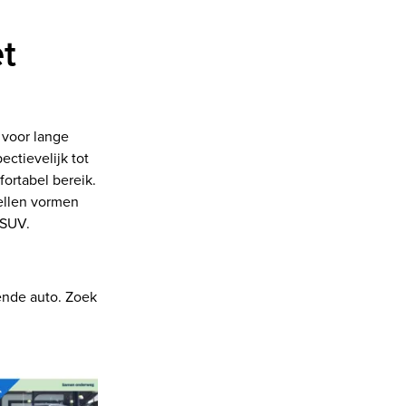
t
 voor lange
ctievelijk tot
ortabel bereik.
ellen vormen
 SUV.
ende auto. Zoek