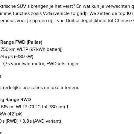
trische SUV’s brengen je het verst? En wat kun je verwachten q
imme functies zoals V2G (vehicle-to-grid)? We zetten de top 10
ieradius voor je op een rij – van Duitse degelijkheid tot Chinese
Range FWD (Pallas)
t 750 km WLTP (97 kWh batterij)
245 pk (~180 kW)
 7,7 s voor twin-motor, FWD iets trager
n
:
 redelijke prestaties en luxe interieur.
ng Range RWD
. 615 km WLTP (CLTC tot 780 km) T
kW (421 pk)
 s (RWD) / 3,8 s (AWD variant)
n
: