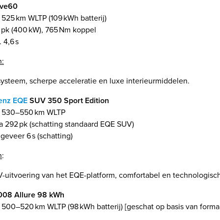
ive60
. 525 km WLTP (109 kWh batterij)
pk (400 kW), 765 Nm koppel
 4,6 s
n:
ysteem, scherpe acceleratie en luxe interieurmiddelen.
enz EQE
SUV 350 Sport Edition
a. 530–550 km WLTP
a 292 pk (schatting standaard EQE SUV)
eveer 6 s (schatting)
n
:
-uitvoering van het EQE-platform, comfortabel en technologisc
08 Allure 98 kWh
. 500–520 km WLTP (98 kWh batterij) [geschat op basis van forma