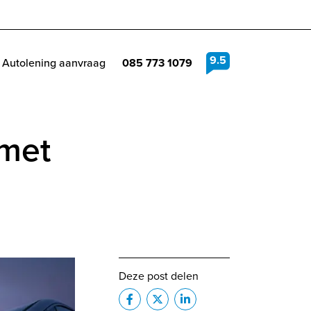
9.5
Autolening aanvraag
085 773 1079
 met
Deze post delen