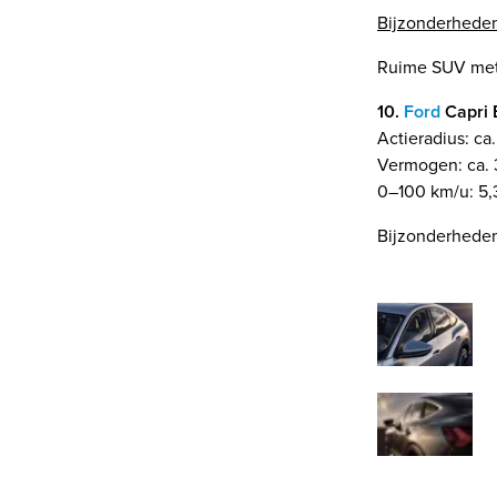
Bijzonderhede
Ruime SUV met 
10.
Ford
Capri 
Actieradius: ca
Vermogen: ca. 
0–100 km/u: 5,3
Bijzonderheden