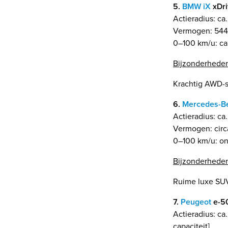
5.
BMW iX
xDr
Actieradius: ca
Vermogen: 544 
0–100 km/u: ca.
Bijzonderhede
Krachtig AWD-s
6.
Mercedes-B
Actieradius: c
Vermogen: circ
0–100 km/u: ong
Bijzonderhede
Ruime luxe SUV
7.
Peugeot
e-50
Actieradius: ca
capaciteit]