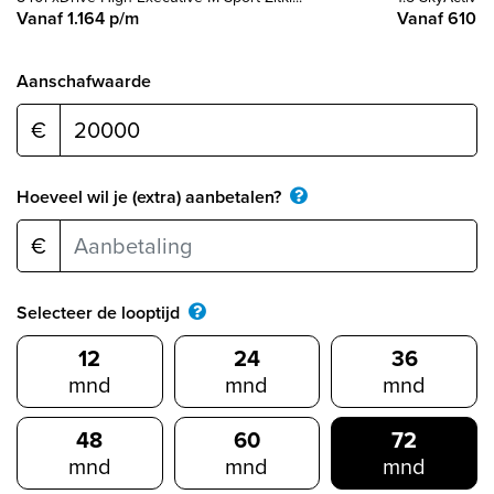
Vanaf 1.164 p/m
Vanaf 610 p
Aanschafwaarde
€
Hoeveel wil je (extra) aanbetalen?
€
Selecteer de looptijd
12
24
36
mnd
mnd
mnd
48
60
72
mnd
mnd
mnd