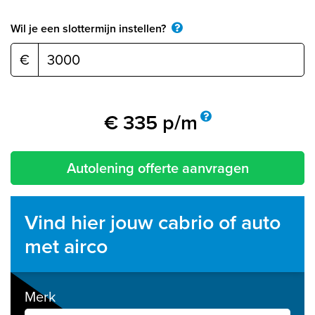
Wil je een slottermijn instellen?
€
€
335
p/m
Autolening offerte aanvragen
Vind hier jouw cabrio of auto
met airco
Merk