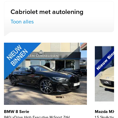
Cabriolet met autolening
Toon alles
BMW 8 Serie
Mazda MX-
840i xDrive High Executive M-Sport Zitkl...
1.5 SkyActiv-G