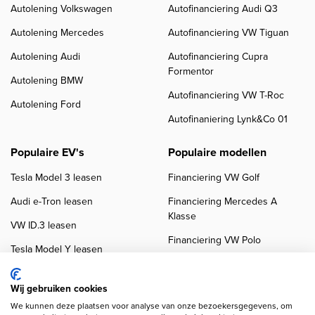
Autolening Volkswagen
Autofinanciering Audi Q3
Autolening Mercedes
Autofinanciering VW Tiguan
Autolening Audi
Autofinanciering Cupra
Formentor
Autolening BMW
Autofinanciering VW T-Roc
Autolening Ford
Autofinaniering Lynk&Co 01
Populaire EV's
Populaire modellen
Tesla Model 3 leasen
Financiering VW Golf
Audi e-Tron leasen
Financiering Mercedes A
Klasse
VW ID.3 leasen
Financiering VW Polo
Tesla Model Y leasen
Financiering BMW 3-Serie
VW ID.4 leasen
Financiering Audi A3
Wij gebruiken cookies
We kunnen deze plaatsen voor analyse van onze bezoekersgegevens, om