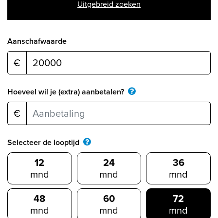
Uitgebreid zoeken
Aanschafwaarde
€
Hoeveel wil je (extra) aanbetalen?
€
Selecteer de looptijd
12
24
36
mnd
mnd
mnd
48
60
72
mnd
mnd
mnd