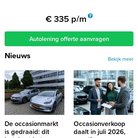
€
335
p/m
Autolening offerte aanvragen
Nieuws
Bekijk meer
De occasionmarkt
Occasionverkoop
is gedraaid: dit
daalt in juli 2026,