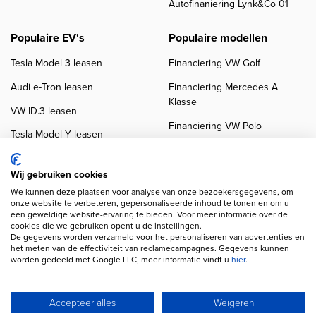
Autofinaniering Lynk&Co 01
Populaire EV's
Populaire modellen
Tesla Model 3 leasen
Financiering VW Golf
Audi e-Tron leasen
Financiering Mercedes A
Klasse
VW ID.3 leasen
Financiering VW Polo
Tesla Model Y leasen
Financiering BMW 3-Serie
VW ID.4 leasen
Financiering Audi A3
Wij gebruiken cookies
We kunnen deze plaatsen voor analyse van onze bezoekersgegevens, om
onze website te verbeteren, gepersonaliseerde inhoud te tonen en om u
een geweldige website-ervaring te bieden. Voor meer informatie over de
cookies die we gebruiken opent u de instellingen.
De gegevens worden verzameld voor het personaliseren van advertenties en
het meten van de effectiviteit van reclamecampagnes. Gegevens kunnen
worden gedeeld met Google LLC, meer informatie vindt u
hier
.
Copyright navigation
Privacy verklaring
Cookieverklaring
Disclaimer
Klanten beoordelingen
Autobedrijven
Accepteer alles
Weigeren
Wij gebruiken AI voor afbeeldingen en teksten