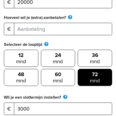
€
Hoeveel wil je (extra) aanbetalen?
€
Selecteer de looptijd
12
24
36
mnd
mnd
mnd
48
60
72
mnd
mnd
mnd
Wil je een slottermijn instellen?
€