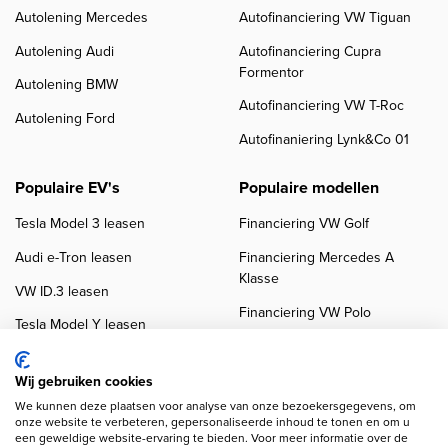
Autolening Mercedes
Autofinanciering VW Tiguan
Autolening Audi
Autofinanciering Cupra
Formentor
Autolening BMW
Autofinanciering VW T-Roc
Autolening Ford
Autofinaniering Lynk&Co 01
Populaire EV's
Populaire modellen
Tesla Model 3 leasen
Financiering VW Golf
Audi e-Tron leasen
Financiering Mercedes A
Klasse
VW ID.3 leasen
Financiering VW Polo
Tesla Model Y leasen
Financiering BMW 3-Serie
VW ID.4 leasen
Financiering Audi A3
Wij gebruiken cookies
We kunnen deze plaatsen voor analyse van onze bezoekersgegevens, om
onze website te verbeteren, gepersonaliseerde inhoud te tonen en om u
een geweldige website-ervaring te bieden. Voor meer informatie over de