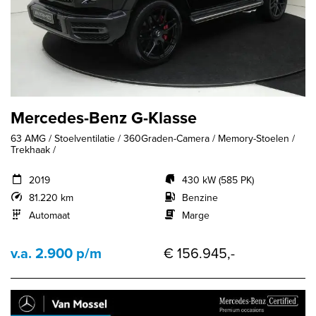
Mercedes-Benz G-Klasse
63 AMG / Stoelventilatie / 360Graden-Camera / Memory-Stoelen /
Trekhaak /
2019
430 kW (585 PK)
81.220 km
Benzine
Automaat
Marge
v.a. 2.900 p/m
€ 156.945,-