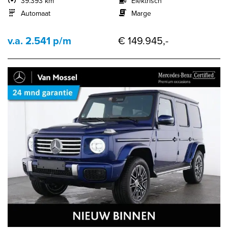
39.393 km
Elektrisch
Automaat
Marge
v.a. 2.541 p/m
€ 149.945,-