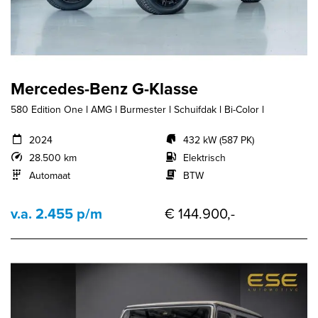
Mercedes-Benz G-Klasse
580 Edition One l AMG l Burmester l Schuifdak l Bi-Color l
2024
432 kW (587 PK)
28.500 km
Elektrisch
Automaat
BTW
v.a. 2.455 p/m
€ 144.900,-