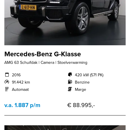
Mercedes-Benz G-Klasse
AMG 63 Schuifdak | Camera | Stoelverwarming
2016
420 kW (571 PK)
91.442 km
Benzine
Automaat
Marge
v.a. 1.887 p/m
€ 88.995,-