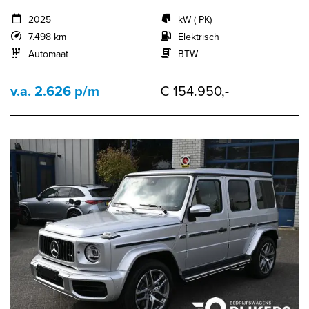
2025
kW ( PK)
7.498 km
Elektrisch
Automaat
BTW
v.a. 2.626 p/m
€ 154.950,-