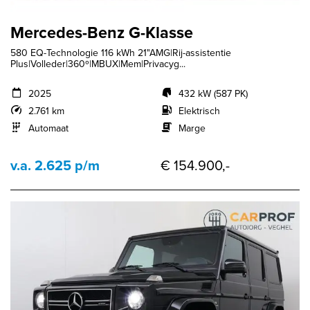
Mercedes-Benz G-Klasse
580 EQ-Technologie 116 kWh 21"AMG|Rij-assistentie
Plus|Volleder|360º|MBUX|Mem|Privacyg...
2025
432 kW (587 PK)
2.761 km
Elektrisch
Automaat
Marge
v.a. 2.625 p/m
€ 154.900,-