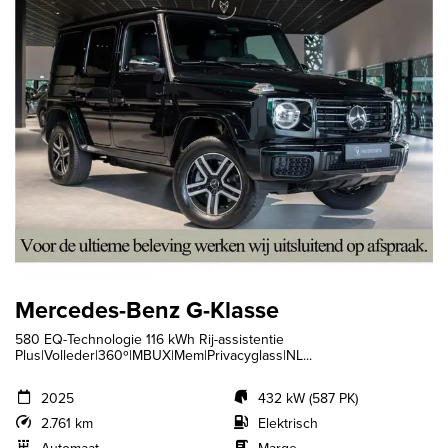
Mercedes-Benz G-Klasse
580 EQ-Technologie 116 kWh Rij-assistentie
Plus|Volleder|360º|MBUX|Mem|Privacyglass|NL...
2025
432 kW (587 PK)
2.761 km
Elektrisch