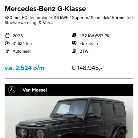
Mercedes-Benz G-Klasse
580 met EQ-Technologie 116 kWh / Superior/ Schuifdak/ Burmester/
Stoelverwarming- & Ven...
2025
432 kW (587 PK)
31.634 km
Elektrisch
Automaat
BTW
v.a. 2.524 p/m
€ 148.945,-