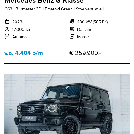
Mercedes-Benz G-Klasse
G63 l Burmester 3D l Emerald Green l Stoelventilatie l
2023
430 kW (585 PK)
17.000 km
Benzine
Automaat
Marge
v.a. 4.404 p/m
€ 259.900,-