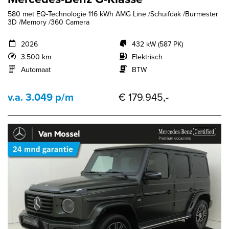
580 met EQ-Technologie 116 kWh AMG Line /Schuifdak /Burmester
3D /Memory /360 Camera
2026
432 kW (587 PK)
3.500 km
Elektrisch
Automaat
BTW
v.a. 3.049 p/m
€ 179.945,-