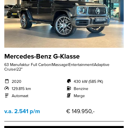
Mercedes-Benz G-Klasse
63 Manufaktur Full Carbon|Massage|Entertainment|Adaptive
Cruise|22"
2020
430 kW (585 PK)
129.815 km
Benzine
Automaat
Marge
v.a. 2.541 p/m
€ 149.950,-