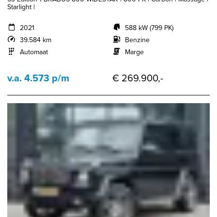
Starlight |
2021
588 kW (799 PK)
39.584 km
Benzine
Automaat
Marge
v.a. 4.573 p/m
€ 269.900,-