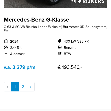
Mercedes-Benz G-Klasse
G 63 AMG V8 Biturbo Leder Exclusief, Burmester 3D Soundsystem,
Etc.
2024
430 kW (585 PK)
2.445 km
Benzine
Automaat
BTW
v.a. 3.279 p/m
€ 193.540,-
‹
1
2
›