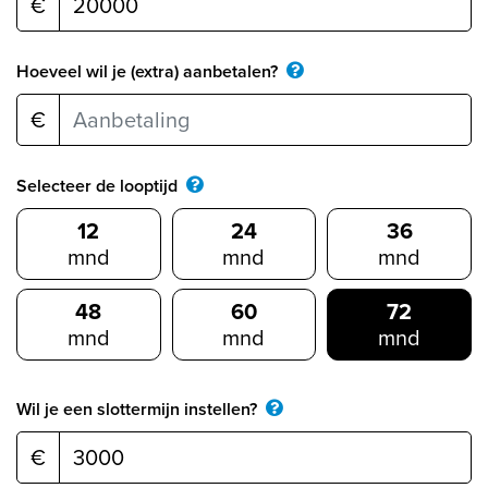
€
Hoeveel wil je (extra) aanbetalen?
€
Selecteer de looptijd
12
24
36
mnd
mnd
mnd
48
60
72
mnd
mnd
mnd
Wil je een slottermijn instellen?
€