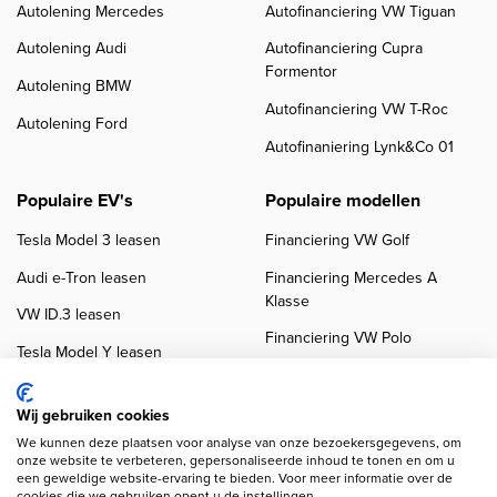
Autolening Mercedes
Autofinanciering VW Tiguan
Autolening Audi
Autofinanciering Cupra
Formentor
Autolening BMW
Autofinanciering VW T-Roc
Autolening Ford
Autofinaniering Lynk&Co 01
Populaire EV's
Populaire modellen
Tesla Model 3 leasen
Financiering VW Golf
Audi e-Tron leasen
Financiering Mercedes A
Klasse
VW ID.3 leasen
Financiering VW Polo
Tesla Model Y leasen
Financiering BMW 3-Serie
VW ID.4 leasen
Financiering Audi A3
Wij gebruiken cookies
We kunnen deze plaatsen voor analyse van onze bezoekersgegevens, om
onze website te verbeteren, gepersonaliseerde inhoud te tonen en om u
een geweldige website-ervaring te bieden. Voor meer informatie over de
cookies die we gebruiken opent u de instellingen.