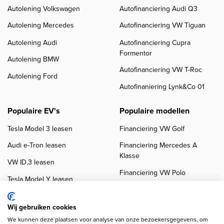
Autolening Volkswagen
Autofinanciering Audi Q3
Autolening Mercedes
Autofinanciering VW Tiguan
Autolening Audi
Autofinanciering Cupra
Formentor
Autolening BMW
Autofinanciering VW T-Roc
Autolening Ford
Autofinaniering Lynk&Co 01
Populaire EV's
Populaire modellen
Tesla Model 3 leasen
Financiering VW Golf
Audi e-Tron leasen
Financiering Mercedes A
Klasse
VW ID.3 leasen
Financiering VW Polo
Tesla Model Y leasen
Financiering BMW 3-Serie
VW ID.4 leasen
Financiering Audi A3
Wij gebruiken cookies
We kunnen deze plaatsen voor analyse van onze bezoekersgegevens, om