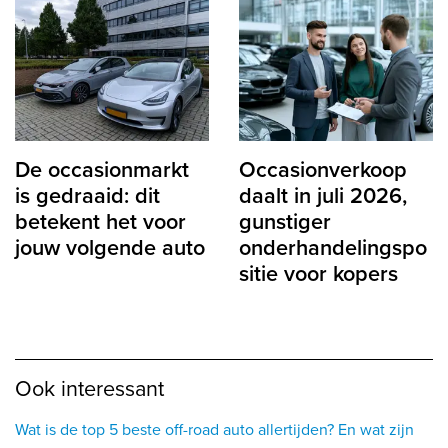
De occasionmarkt
Occasionverkoop
is gedraaid: dit
daalt in juli 2026,
betekent het voor
gunstiger
jouw volgende auto
onderhandelingspo
sitie voor kopers
Ook interessant
Wat is de top 5 beste off-road auto allertijden? En wat zijn