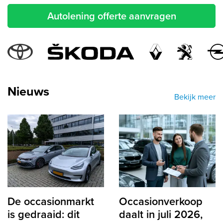
Autolening offerte aanvragen
labels.popular_makes
Nieuws
Bekijk meer
De occasionmarkt
Occasionverkoop
is gedraaid: dit
daalt in juli 2026,