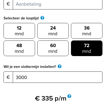
€
Selecteer de looptijd
12
24
36
mnd
mnd
mnd
48
60
72
mnd
mnd
mnd
Wil je een slottermijn instellen?
€
€
335
p/m