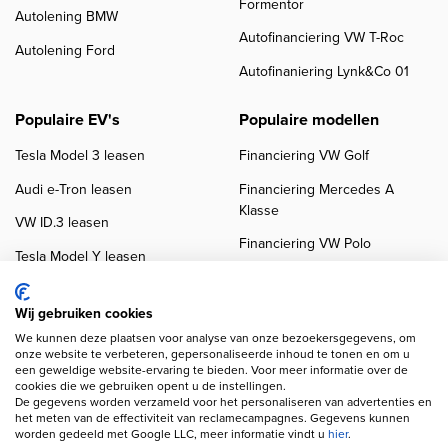
Formentor
Autolening BMW
Autofinanciering VW T-Roc
Autolening Ford
Autofinaniering Lynk&Co 01
Populaire EV's
Populaire modellen
Tesla Model 3 leasen
Financiering VW Golf
Audi e-Tron leasen
Financiering Mercedes A
Klasse
VW ID.3 leasen
Financiering VW Polo
Tesla Model Y leasen
Financiering BMW 3-Serie
VW ID.4 leasen
Financiering Audi A3
Wij gebruiken cookies
We kunnen deze plaatsen voor analyse van onze bezoekersgegevens, om
onze website te verbeteren, gepersonaliseerde inhoud te tonen en om u
een geweldige website-ervaring te bieden. Voor meer informatie over de
cookies die we gebruiken opent u de instellingen.
De gegevens worden verzameld voor het personaliseren van advertenties en
het meten van de effectiviteit van reclamecampagnes. Gegevens kunnen
worden gedeeld met Google LLC, meer informatie vindt u
hier
.
Copyright navigation