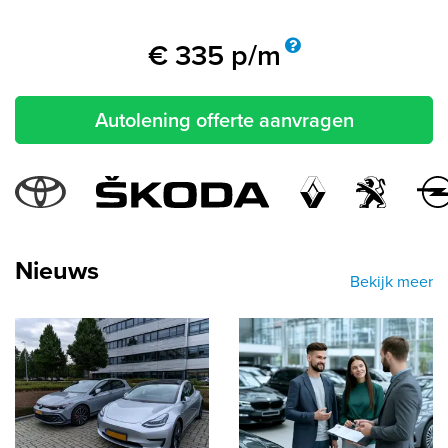
€
335
p/m
Autolening offerte aanvragen
labels.popular_makes
Nieuws
Bekijk meer