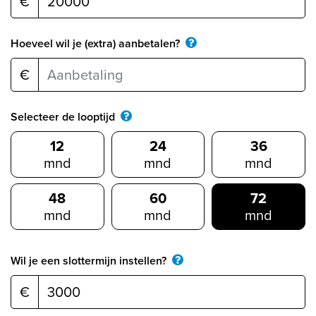
€
Hoeveel wil je (extra) aanbetalen?
€
Selecteer de looptijd
12
24
36
mnd
mnd
mnd
48
60
72
mnd
mnd
mnd
Wil je een slottermijn instellen?
€