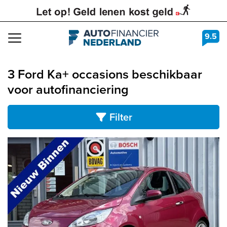
9.5
Navigation
3 Ford Ka+ occasions beschikbaar
voor autofinanciering
Filter