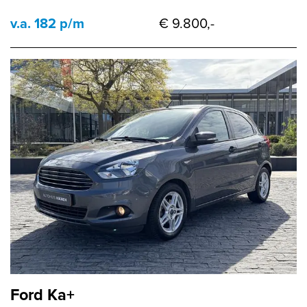
v.a. 182 p/m
€ 9.800,-
Ford Ka+