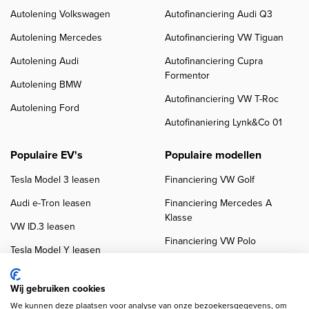
Autolening Volkswagen
Autofinanciering Audi Q3
Autolening Mercedes
Autofinanciering VW Tiguan
Autolening Audi
Autofinanciering Cupra
Formentor
Autolening BMW
Autofinanciering VW T-Roc
Autolening Ford
Autofinaniering Lynk&Co 01
Populaire EV's
Populaire modellen
Tesla Model 3 leasen
Financiering VW Golf
Audi e-Tron leasen
Financiering Mercedes A
Klasse
VW ID.3 leasen
Financiering VW Polo
Tesla Model Y leasen
Financiering BMW 3-Serie
VW ID.4 leasen
Financiering Audi A3
Wij gebruiken cookies
We kunnen deze plaatsen voor analyse van onze bezoekersgegevens, om