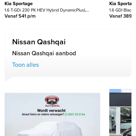
Kia Sportage
Kia Sportag
1.6 T-GDi 230 PK HEV Hybrid DynamicPlusL...
1.6 GDI Black E
Vanaf 541 p/m
Vanaf 389 
Nissan Qashqai
Nissan Qashqai aanbod
Toon alles