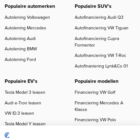
Populaire automerken
Populaire SUV's
Autolening Volkswagen
Autofinanciering Audi Q3
Autolening Mercedes
Autofinanciering VW Tiguan
Autolening Audi
Autofinanciering Cupra
Formentor
Autolening BMW
Autofinanciering VW T-Roc
Autolening Ford
Autofinaniering Lynk&Co 01
Populaire EV's
Populaire modellen
Tesla Model 3 leasen
Financiering VW Golf
Audi e-Tron leasen
Financiering Mercedes A
Klasse
VW ID.3 leasen
Financiering VW Polo
Tesla Model Y leasen
Financiering BMW 3-Serie
VW ID.4 leasen