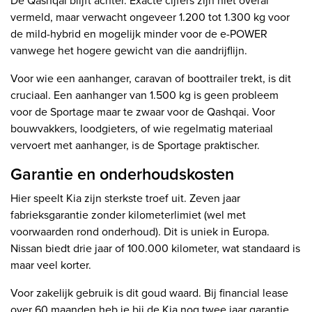
De Qashqai blijft achter. Exacte cijfers zijn niet overal
vermeld, maar verwacht ongeveer 1.200 tot 1.300 kg voor
de mild-hybrid en mogelijk minder voor de e-POWER
vanwege het hogere gewicht van die aandrijflijn.
Voor wie een aanhanger, caravan of boottrailer trekt, is dit
cruciaal. Een aanhanger van 1.500 kg is geen probleem
voor de Sportage maar te zwaar voor de Qashqai. Voor
bouwvakkers, loodgieters, of wie regelmatig materiaal
vervoert met aanhanger, is de Sportage praktischer.
Garantie en onderhoudskosten
Hier speelt Kia zijn sterkste troef uit. Zeven jaar
fabrieksgarantie zonder kilometerlimiet (wel met
voorwaarden rond onderhoud). Dit is uniek in Europa.
Nissan biedt drie jaar of 100.000 kilometer, wat standaard is
maar veel korter.
Voor zakelijk gebruik is dit goud waard. Bij financial lease
over 60 maanden heb je bij de Kia nog twee jaar garantie