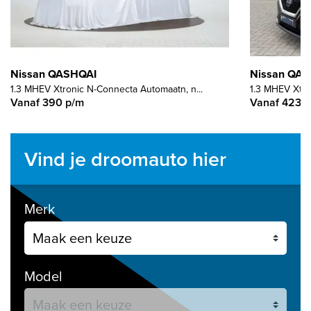
Nissan QASHQAI
Nissan QA
1.3 MHEV Xtronic N-Connecta Automaatn, n...
1.3 MHEV Xtron
Vanaf 390 p/m
Vanaf 423 
Vind je droomauto hier
Merk
Model