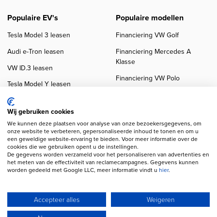
Populaire EV's
Populaire modellen
Tesla Model 3 leasen
Financiering VW Golf
Audi e-Tron leasen
Financiering Mercedes A
Klasse
VW ID.3 leasen
Financiering VW Polo
Tesla Model Y leasen
Financiering BMW 3-Serie
VW ID.4 leasen
Financiering Audi A3
Wij gebruiken cookies
We kunnen deze plaatsen voor analyse van onze bezoekersgegevens, om
onze website te verbeteren, gepersonaliseerde inhoud te tonen en om u
een geweldige website-ervaring te bieden. Voor meer informatie over de
cookies die we gebruiken opent u de instellingen.
De gegevens worden verzameld voor het personaliseren van advertenties en
het meten van de effectiviteit van reclamecampagnes. Gegevens kunnen
worden gedeeld met Google LLC, meer informatie vindt u
hier
.
Copyright navigation
Privacy verklaring
Cookieverklaring
Disclaimer
Klanten beoordelingen
Autobedrijven
Accepteer alles
Weigeren
Wij gebruiken AI voor afbeeldingen en teksten