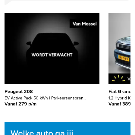
Peugeot 208
Fiat Grande
EV Active Pack 50 kWh | Parkeersensoren...
1.2 Hybrid ICO
Vanaf 279 p/m
Vanaf 389 
Welke auto ga jij