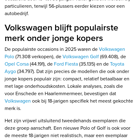
particulieren, terwijl 56-plussers eerder kiezen voor een
autobedrijf.
Volkswagen blijft populairste
merk onder jonge kopers
De populairste occasions in 2025 waren de
Volkswagen
Polo
(71.308 verkopen), de
Volkswagen Golf
(69.408), de
Opel Corsa
(44.191), de
Ford Fiesta
(35.135) en de
Toyota
Aygo
(34.797). Dat zijn precies de modellen die ook onder
jonge kopers populair zijn: compact, relatief betaalbaar en
met lage onderhoudskosten. Lokale analyses, zoals die
voor Enschede en Haarlemmermeer, bevestigen dat
Volkswagen
ook bij 18-jarigen specifiek het meest gekochte
merk is.
Het zijn vrijwel uitsluitend tweedehands exemplaren die
deze groep aanschaft. Een nieuwe Polo of Golf is ook voor
de meeste 18-jarigen niet realistisch, maar een exemplaar