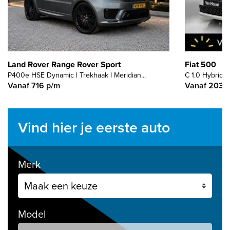
Land Rover Range Rover Sport
Fiat 500
P400e HSE Dynamic l Trekhaak l Meridian...
C 1.0 Hybrid L
Vanaf 716 p/m
Vanaf 203 
Vind hier je eerste auto
Merk
Model