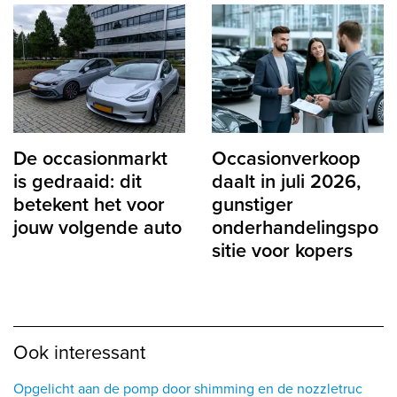
De occasionmarkt
Occasionverkoop
is gedraaid: dit
daalt in juli 2026,
betekent het voor
gunstiger
jouw volgende auto
onderhandelingspo
sitie voor kopers
Ook interessant
Opgelicht aan de pomp door shimming en de nozzletruc