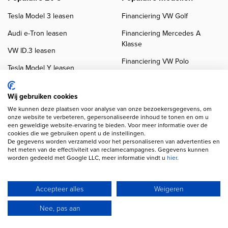
Tesla Model 3 leasen
Financiering VW Golf
Audi e-Tron leasen
Financiering Mercedes A
Klasse
VW ID.3 leasen
Financiering VW Polo
Tesla Model Y leasen
Financiering BMW 3-Serie
VW ID.4 leasen
Financiering Audi A3
Wij gebruiken cookies
We kunnen deze plaatsen voor analyse van onze bezoekersgegevens, om
onze website te verbeteren, gepersonaliseerde inhoud te tonen en om u
een geweldige website-ervaring te bieden. Voor meer informatie over de
cookies die we gebruiken opent u de instellingen.
De gegevens worden verzameld voor het personaliseren van advertenties en
het meten van de effectiviteit van reclamecampagnes. Gegevens kunnen
worden gedeeld met Google LLC, meer informatie vindt u
hier
.
Copyright navigation
Privacy verklaring
Cookieverklaring
Disclaimer
Klanten beoordelingen
Autobedrijven
Accepteer alles
Weigeren
Wij gebruiken AI voor afbeeldingen en teksten
Nee, pas aan
© 2026 Autofinancier
Powered by 1FS.nl