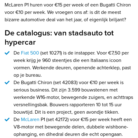
McLaren P1 huren voor €15 per week of een Bugatti Chiron
voor €10 per week. We vroegen ons af: is dit de meest
bizarre automotive deal van het jaar, of eigenlijk briljant?
De catalogus: van stadsauto tot
hypercar
De
Fiat 500
(set 10271) is de instapper. Voor €7,50 per
week krijg je 960 steentjes die een Italiaans icoon
vormen. Werkende deuren, openende achterklep, past
op je bureau.
De Bugatti Chiron (set 42083) voor €10 per week is
serious business. Dit zijn 3.599 bouwstenen met
werkende W16-motor, bewegende zuigers, en achttraps
versnellingsbak. Bouwers rapporteren 10 tot 15 uur
bouwtijd. Dit is een project, geen avondje tikken.
De
McLaren
P1 (set 42172) voor €15 per week heeft een
V8-motor met bewegende delen, dubbele wishbone-
ophanging, en dihedral deuren die echt opengaan.