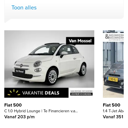
Toon alles
Fiat 500
Fiat 500
C 1.0 Hybrid Lounge | Te Financieren v.a...
1.4 T-Jet Abar
Vanaf 203 p/m
Vanaf 351 p