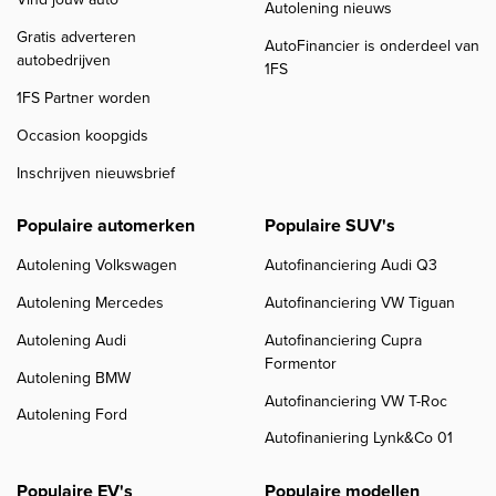
Vind jouw auto
Autolening nieuws
Gratis adverteren
AutoFinancier is onderdeel van
autobedrijven
1FS
1FS Partner worden
Occasion koopgids
Inschrijven nieuwsbrief
Populaire automerken
Populaire SUV's
Autolening Volkswagen
Autofinanciering Audi Q3
Autolening Mercedes
Autofinanciering VW Tiguan
Autolening Audi
Autofinanciering Cupra
Formentor
Autolening BMW
Autofinanciering VW T-Roc
Autolening Ford
Autofinaniering Lynk&Co 01
Populaire EV's
Populaire modellen