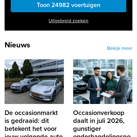
Toon 24982 voertuigen
Uitgebreid zoeken
Nieuws
Bekijk meer
De occasionmarkt
Occasionverkoop
is gedraaid: dit
daalt in juli 2026,
betekent het voor
gunstiger
jouw volgende auto
onderhandelingspo