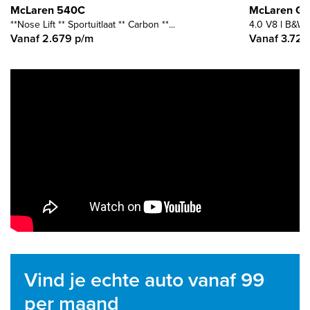
McLaren 540C
McLaren GT
**Nose Lift ** Sportuitlaat ** Carbon **...
4.0 V8 l B&W A
Vanaf 2.679 p/m
Vanaf 3.726
Vind je echte auto vanaf 99
per maand