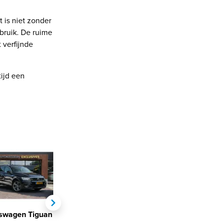
 is niet zonder
ebruik. De ruime
 verfijnde
tijd een
swagen Tiguan
Volkswagen Tiguan
Volkswagen Tigua