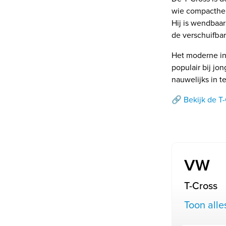
wie compacthei
Hij is wendbaar
de verschuifba
Het moderne in
populair bij jo
nauwelijks in t
🔗 Bekijk de T
VW
T-Cross
Toon alle