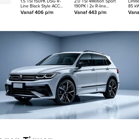
1.5 TSI 150PK DSG R-
2.0 TSI 4Motion Sport
Limite
Line Black Style ACC...
190PK | 2x R-line...
85 kW 
Vanaf 406 p/m
Vanaf 443 p/m
Vana