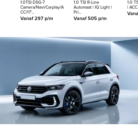
1.0TSI DSG-7
1.0 TSI R-Line
1.0 TS
Camera/Navi/Carplay/A
Automaat | IQ Light |
| ACC 
CC/17'...
Pri...
Vana
Vanaf 297 p/m
Vanaf 505 p/m