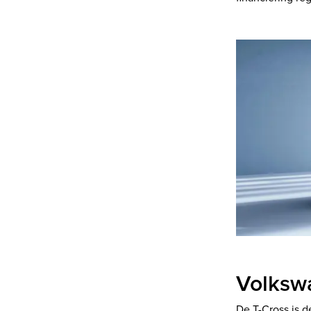
Volksw
De T-Cross is 