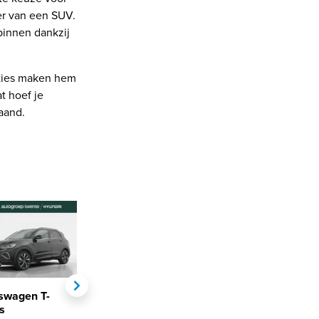
er van een SUV.
binnen dankzij
pties maken hem
t hoef je
maand.
swagen T-
Volkswagen T-
Volkswagen T-
s
Cross
Cross