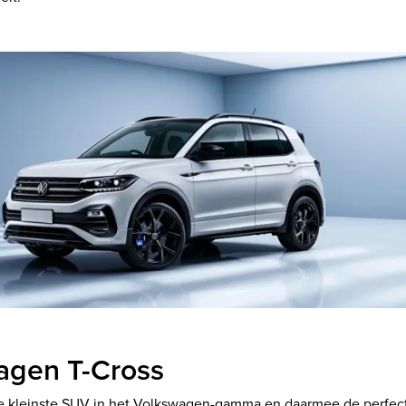
agen T-Cross
de kleinste SUV in het Volkswagen-gamma en daarmee de perfec