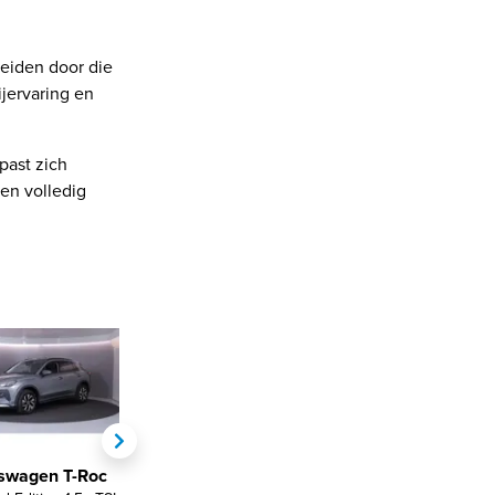
leiden door die
jervaring en
past zich
een volledig
swagen T-Roc
Volkswagen T-Roc
Volkswagen T-Roc