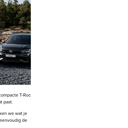
 compacte T-Roc
t past.
jken we wat je
n eenvoudig de