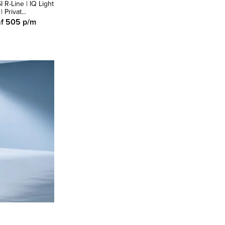
I R-Line | IQ Light
1.0 TSI Style Business
1.0 TSI R-Line Navi
| Privat...
R Automaat | Navi...
Stoelverwarming
Came...
f 505 p/m
Vanaf 397 p/m
Vanaf 371 p/m