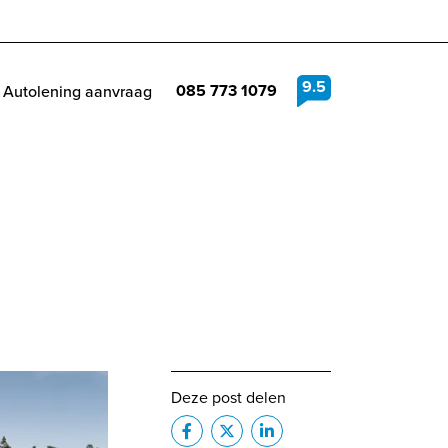
9.5
085 773 1079
Autolening aanvraag
Deze post delen