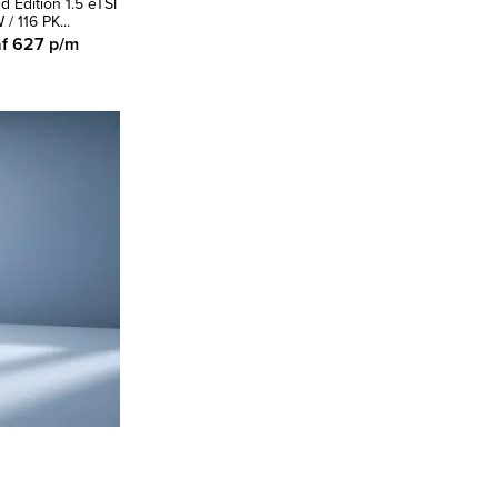
d Edition 1.5 eTSI
1.5 TSI R-Line Business
1.5 TSI Sport Busines
/ 116 PK...
Black Style | Si...
R-Line / AUTOMAA...
f 627 p/m
Vanaf 609 p/m
Vanaf 423 p/m