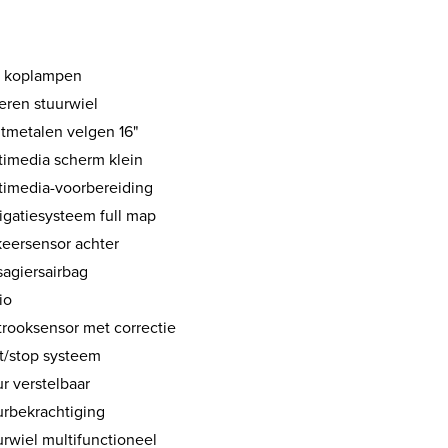
 koplampen
eren stuurwiel
htmetalen velgen 16"
timedia scherm klein
timedia-voorbereiding
igatiesysteem full map
keersensor achter
sagiersairbag
io
trooksensor met correctie
rt/stop systeem
r verstelbaar
urbekrachtiging
urwiel multifunctioneel