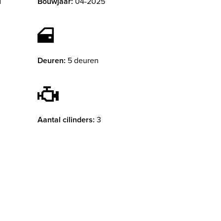
d
Bouwjaar:
04-2025
Deuren:
5 deuren
Aantal cilinders:
3