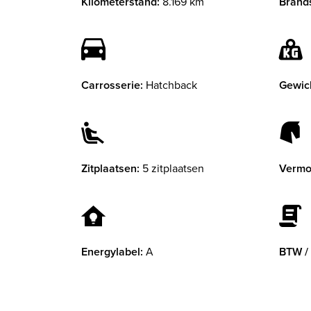
Kilometerstand:
8.169 km
Brands
Carrosserie:
Hatchback
Gewic
Zitplaatsen:
5 zitplaatsen
Vermo
Energylabel:
A
BTW /