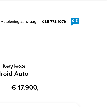
9.5
Autolening aanvraag
085 773 1079
e Keyless
droid Auto
€ 17.900,-