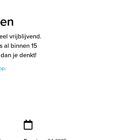
ten
el vrijblijvend.
 al binnen 15
 dan je denkt!
pp
.