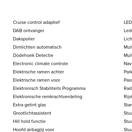
Cruise control adaptief
LED
DAB ontvanger
Led
Dakspoiler
Lic
Dimlichten automatisch
Mul
Dodehoek Detectie
Mul
Electronic climate controle
Nav
Elektrische ramen achter
Par
Elektrische ramen voor
Pas
Elektronisch Stabiliteits Programma
Rad
Elektronische remkrachtverdeling
Rijs
Extra getint glas
Sta
Grootlichtassistent
Stuu
Hill hold functie
Stu
Hoofd airbag(s) voor
Stu