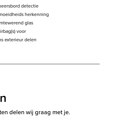
keersbord detectie
moeidheids herkenning
mtewerend glas
airbag(s) voor
ns exterieur delen
en
en delen wij graag met je.