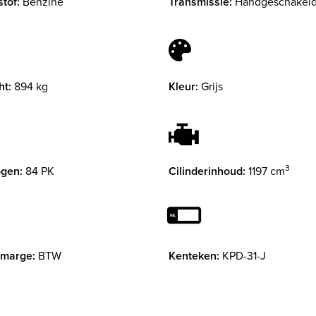
tof:
Benzine
Transmissie:
Handgeschakel
ht:
894 kg
Kleur:
Grijs
3
gen:
84 PK
Cilinderinhoud:
1197 cm
 marge:
BTW
Kenteken:
KPD-31-J