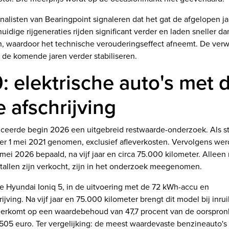
alisten van Bearingpoint signaleren dat het gat de afgelopen jar
idige rijgeneraties rijden significant verder en laden sneller d
en, waardoor het technische verouderingseffect afneemt. De verw
 de komende jaren verder stabiliseren.
: elektrische auto's met 
 afschrijving
eerde begin 2026 een uitgebreid restwaarde-onderzoek. Als st
per 1 mei 2021 genomen, exclusief afleverkosten. Vervolgens wer
 mei 2026 bepaald, na vijf jaar en circa 75.000 kilometer. Alleen
tallen zijn verkocht, zijn in het onderzoek meegenomen.
e Hyundai Ioniq 5, in de uitvoering met de 72 kWh-accu en
ijving. Na vijf jaar en 75.000 kilometer brengt dit model bij inru
eerkomt op een waardebehoud van 47,7 procent van de oorspronke
05 euro. Ter vergelijking: de meest waardevaste benzineauto's 