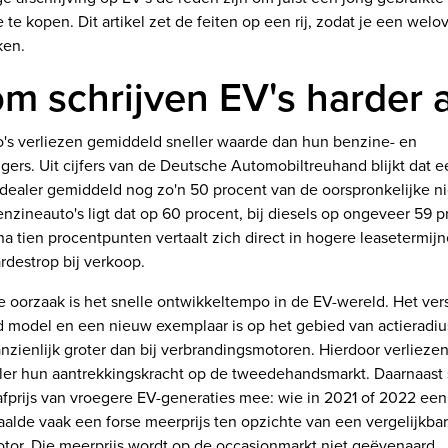
te kopen. Dit artikel zet de feiten op een rij, zodat je een wel
ken.
m schrijven EV's harder a
o's verliezen gemiddeld sneller waarde dan hun benzine- en
ers. Uit cijfers van de Deutsche Automobiltreuhand blijkt dat ee
 dealer gemiddeld nog zo'n 50 procent van de oorspronkelijke n
enzineauto's ligt dat op 60 procent, bij diesels op ongeveer 59 p
jna tien procentpunten vertaalt zich direct in hogere leasetermij
rdestrop bij verkoop.
 oorzaak is het snelle ontwikkeltempo in de EV-wereld. Het vers
ud model en een nieuw exemplaar is op het gebied van actieradiu
nzienlijk groter dan bij verbrandingsmotoren. Hierdoor verlieze
ller hun aantrekkingskracht op de tweedehandsmarkt. Daarnaast 
fprijs van vroegere EV-generaties mee: wie in 2021 of 2022 een
aalde vaak een forse meerprijs ten opzichte van een vergelijkba
tor. Die meerprijs wordt op de occasionmarkt niet geëvenaard.