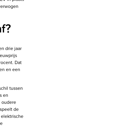
overwogen
f?
n drie jaar
ieuwprijs
rocent. Dat
nen en een
chil tussen
s en
n oudere
speelt de
 elektrische
re