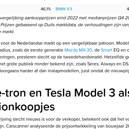
46,1%
BMW X3
4
 vergelijking aankoopprijzen eind 2022 met medianprijzen Q4 2
Prijzen gebaseerd op Duits marktdata; de verhoudingen zijn ver
 markt.
voor de Nederlandse markt op een vergelijkbaar patroon. Mode
adius, zoals de eerste generatie
Mazda MX-30
, de
Smart
EQ en 
oeringen, presteren slecht op de tweedehandsmarkt. Hetzelfde g
het grote publiek minder bekend zijn, zoals Seres, Aiways en D
doorgaans harder af dan instapmodellen, juist omdat de nieuwprij
-tron en Tesla Model 3 al
ionkoopjes
ijving slecht nieuws is voor de verkoper, betekent ook dat het 
ijn. Carscanner analyseerde de prijsontwikkeling van bouwjaar 