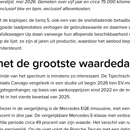
slijst, mei 2026. Gemeten over vijf jaar en circa 75.000 kilomet
inclusief btw en bpm, exclusief afleverkosten.
t de koploper, de Ioniq 5, ook een van de snelstladende betaalba
: goede laadprestaties verhogen de gebruikswaarde en daarmee 
 Volkswagen Up staan vanwege hun aflopende beschikbaarheid a
de lijst: ze zijn al jaren uit productie, waardoor het aanbod bep
ondersteunt.
met de grootste waardeda
inde van het spectrum is minstens zo interessant. De Tsjechisch
laats Carvago vergeleek in een studie uit begin 2026 tien EV-m
gstegenhanger, op basis van aankoopprijzen eind 2022 en de m
t in het vierde kwartaal van 2025.
liezer in de vergelijking is de Mercedes EQE-limousine, met ee
ocent in drie jaar. De vergelijkbare Mercedes E-klasse met verb
lfde periode circa 49 procent van zijn waarde. Het verschil van 
s aanzienlijk. Op de voet volgt de Porsche Taycan met een dalin