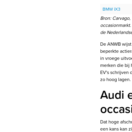
BMW iX3
Bron: Carvago,
occasionmarkt. 
de Nederlandse
De ANWB wijst 
beperkte actier
in vroege uitv
merken die bij 
EV's schrijven 
zo hoog lagen.
Audi e
occas
Dat hoge afschr
een kans kan z