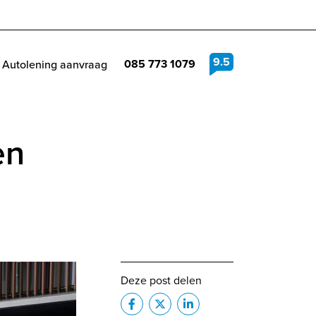
9.5
085 773 1079
Autolening aanvraag
en
Deze post delen