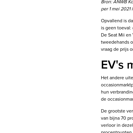
Bron: ANWB Koer
per 1 mei 2021 
Opvallend is da
is geen toeval
De Seat Mii en
tweedehands op 
vraag de prijs 
EV's 
Het andere uite
occasionmarktp
hun verbrandin
de occasionmark
De grootste ver
van bijna 70 pr
verloor in deze
procentpunten i