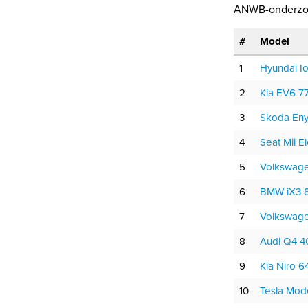
ANWB-onderzoe
#
Model
1
Hyundai I
2
Kia EV6 
3
Skoda En
4
Seat Mii E
5
Volkswage
6
BMW iX3 
7
Volkswage
8
Audi Q4 4
9
Kia Niro 
10
Tesla Mo