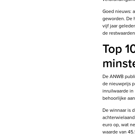
Goed nieuws: an
geworden. De hu
vijf jaar geled
de restwaarden
Top 10
minste
De ANWB public
de nieuwprijs 
inruilwaarde in
behoorlijke aan
De winnaar is d
achterwielaandr
euro op, wat n
waarde van 45.5