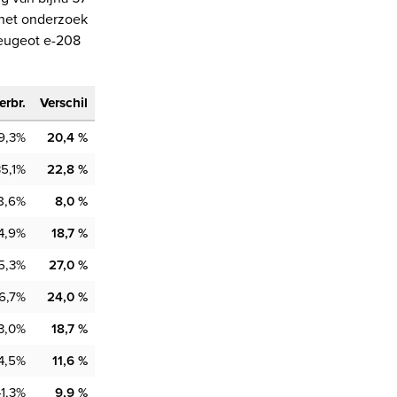
 het onderzoek
Peugeot e-208
erbr.
Verschil
9,3%
20,4 %
35,1%
22,8 %
8,6%
8,0 %
4,9%
18,7 %
5,3%
27,0 %
6,7%
24,0 %
3,0%
18,7 %
4,5%
11,6 %
41,3%
9,9 %