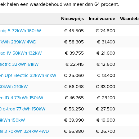
k halen een waardebehoud van meer dan 64 procent.
Nieuwprijs
Inruilwaarde
Waardeb
oniq 5 72kWh 160kW
€ 45.505
€ 24.800
77kWh 239kW 4WD
€ 58.305
€ 31.400
yaq IV 58kWh 132kW
€ 39.755
€ 21.600
lectric 32kWh 61kW
€ 22.415
€ 12.600
n Up! Electric 32kWh 61kW
€ 25.060
€ 13.400
80kWh 210kW
€ 66.048
€ 33.000
n ID.4 77kWh 150kW
€ 46.765
€ 23.100
0 e-tron 77kWh 150kW
€ 56.250
€ 27.500
64kWh 150kW
€ 39.990
€ 19.900
del 3 70kWh 324kW 4WD
€ 56.980
€ 26.700