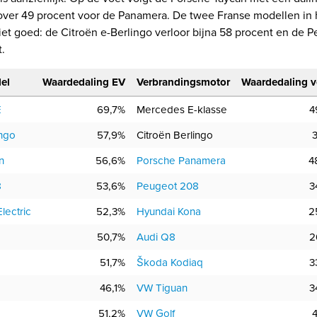
over 49 procent voor de Panamera. De twee Franse modellen in
et goed: de Citroën e-Berlingo verloor bijna 58 procent en de 
.
el
Waardedaling EV
Verbrandingsmotor
Waardedaling v
E
69,7%
Mercedes E-klasse
4
ingo
57,9%
Citroën Berlingo
n
56,6%
Porsche Panamera
4
8
53,6%
Peugeot 208
3
lectric
52,3%
Hyundai Kona
2
50,7%
Audi Q8
2
51,7%
Škoda Kodiaq
3
46,1%
VW Tiguan
3
51,2%
VW Golf