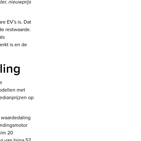
er, nieuwprijs
re EV's is. Dat
de restwaarde.
ls
erkt is en de
ling
e
odellen met
edianprijzen op
n waardedaling
randingsmotor
ruim 20
g van bijna 57