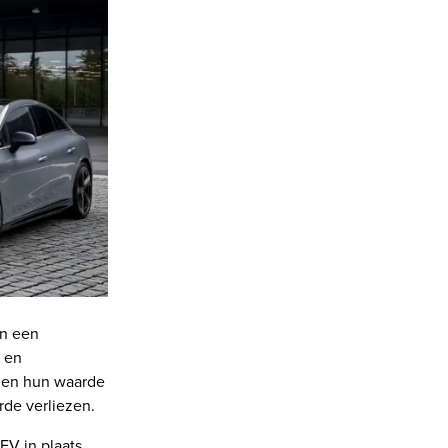
an een
- en
uden hun waarde
rde verliezen.
EV in plaats