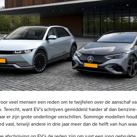
 voor veel mensen een reden om te twijfelen over de aanschaf v
o. Terecht, want EV's schrijven gemiddeld harder af dan benzine
Maar er zijn grote onderlinge verschillen. Sommige modellen ho
d vast, terwijl andere in drie jaar meer dan de helft van hun waa
 afschrijving op EV's de reden zijn om juist een jong gebruikte 