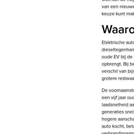
van een nieuwe 
keuze kunt ma
Waaro
Elektrische aut
dieseltegenhang
oude EV bij de
opbrengt. Bij b
verschil van bi
grotere restwaa
De voornaamste
een vijf jaar o
laadsnelheid aa
generaties sne
hogere aanscha
auto kocht, bet
verbrandingsmo