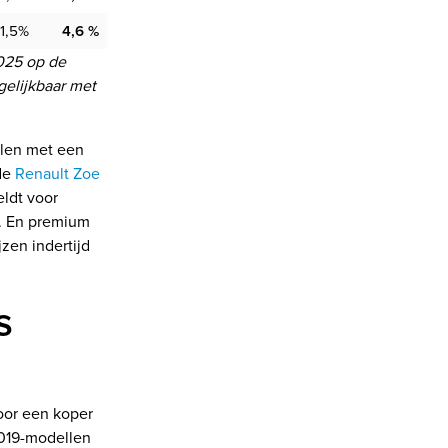
1,5%
4,6 %
025 op de
gelijkbaar met
llen met een
de
Renault Zoe
eldt voor
S. En premium
zen indertijd
s
voor een koper
2019-modellen