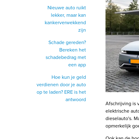
Nieuwe auto ruikt
lekker, maar kan
kankerverwekkend
zijn
Schade gereden?
Bereken het
schadebedrag met
een app
Hoe kun je geld
verdienen door je auto
op te laden? ERE is het
antwoord
Afschrijving is
elektrische aut
dieselauto's. 
opmerkelijk goe
Ook kan de hoge