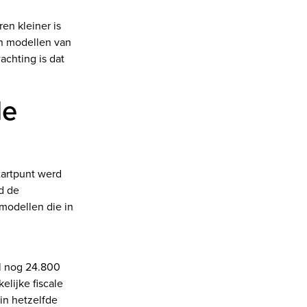
en kleiner is
an modellen van
achting is dat
de
artpunt werd
d de
 modellen die in
il nog 24.800
lijke fiscale
in hetzelfde