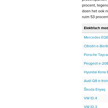
procent, tegen
doen het ook ni
ruim 53 procent
Elektrisch mod
Mercedes EQ
Citroën e-Berl
Porsche Tayca
Peugeot e-20
Hyundai Kona E
Audi Q8 e-tron
Škoda Enyaq
VW ID.4
VW ID.3